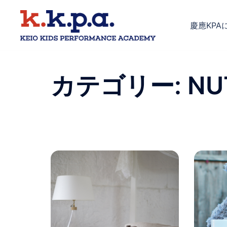
コ
ン
慶應KPA
テ
ン
ツ
へ
カテゴリー:
NU
ス
キ
ッ
プ