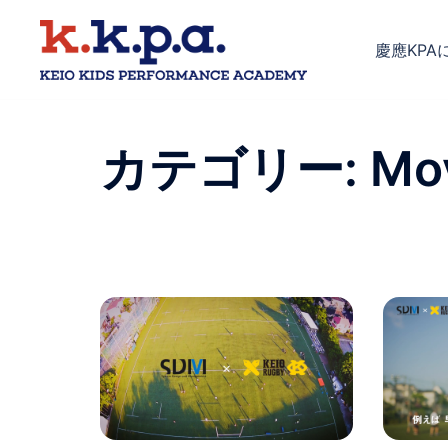
コ
ン
慶應KPA
テ
ン
ツ
へ
カテゴリー:
Mo
ス
キ
ッ
プ